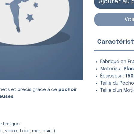
Ajouter au 
Voi
Caractérist
Fabriqué en
Fr
Matériau :
Plas
Épaisseur :
150
Taille du Pochoi
nets et précis grâce à ce
pochoir
Taille d'un Moti
euses
.
rtistique
, verre, toile, mur, cuir…)