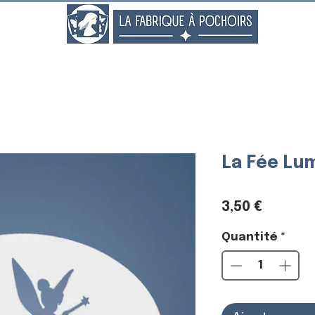
..
La Fée Lu
Prix
3,50 €
Quantité
*