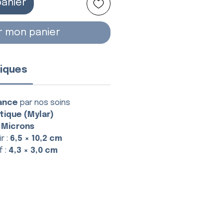
panier
r mon panier
iques
ance
par nos soins
tique (Mylar)
 Microns
r :
6,5 × 10,2 cm
f :
4,3 × 3,0 cm