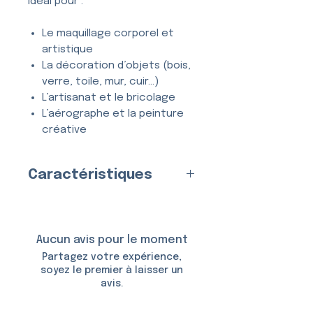
Idéal pour :
Le maquillage corporel et
artistique
La décoration d’objets (bois,
verre, toile, mur, cuir…)
L’artisanat et le bricolage
L’aérographe et la peinture
créative
Tous types de projets
créatifs et DIY
Caractéristiques
Entièrement
lavable
, ce
Fabriqué en
France
par nos
pochoir se nettoie en quelques
soins
secondes à l’eau et au savon,
Matériau
Aucun avis pour le moment
et peut être utilisé
de
:
Plastique (Mylar)
Partagez votre expérience,
nombreuses fois
sans se
Épaisseur :
150 Microns
soyez le premier à laisser un
déformer ni perdre en précision.
avis.
Taille du Pochoir :
6,5 × 10,5
cm