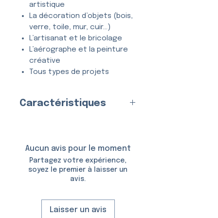
artistique
La décoration d’objets (bois,
verre, toile, mur, cuir…)
L’artisanat et le bricolage
L’aérographe et la peinture
créative
Tous types de projets
créatifs et DIY
Caractéristiques
Entièrement
lavable
, ce
pochoir se nettoie en quelques
Fabriqué en
France
par nos
secondes à l’eau et au savon,
soins
et peut être utilisé
de
Matériau
Aucun avis pour le moment
nombreuses fois
sans se
:
Plastique (Mylar)
Partagez votre expérience,
déformer ni perdre en précision.
Épaisseur :
150 Microns
soyez le premier à laisser un
avis.
Taille du Pochoir :
6,5 × 10,5
cm
Taille du Motif :
3,9 × 3,4 cm
Laisser un avis