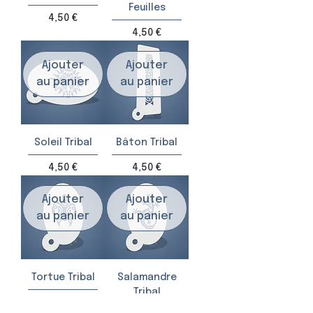
Feuilles
Prix
4,50 €
Prix
4,50 €
Ajouter
Ajouter
au panier
au panier
Soleil Tribal
Bâton Tribal
Prix
Prix
4,50 €
4,50 €
Ajouter
Ajouter
au panier
au panier
Tortue Tribal
Salamandre
Tribal
Prix
3,50 €