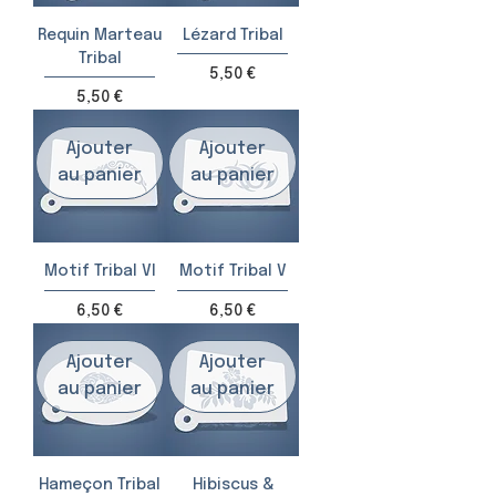
Requin Marteau
Lézard Tribal
Tribal
Prix
5,50 €
Prix
5,50 €
Ajouter
Ajouter
au panier
au panier
Motif Tribal VI
Motif Tribal V
Prix
Prix
6,50 €
6,50 €
Ajouter
Ajouter
au panier
au panier
Hameçon Tribal
Hibiscus &