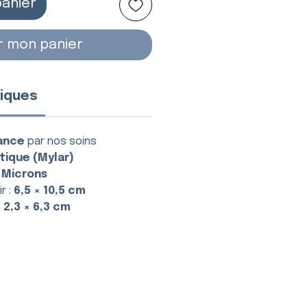
panier
r mon panier
iques
ance
par nos soins
tique (Mylar)
 Microns
r :
6,5 × 10,5 cm
:
2,3 × 6,3 cm