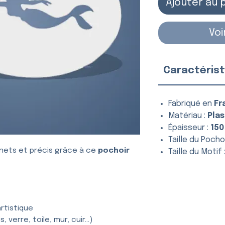
Ajouter au 
Voi
Caractérist
Fabriqué en
Fr
Matériau :
Plas
Épaisseur :
150
Taille du Pochoi
nets et précis grâce à ce
pochoir
Taille du Motif 
rtistique
, verre, toile, mur, cuir…)