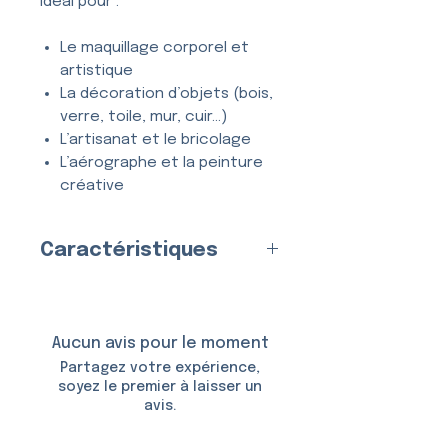
Idéal pour :
Le maquillage corporel et
artistique
La décoration d’objets (bois,
verre, toile, mur, cuir…)
L’artisanat et le bricolage
L’aérographe et la peinture
créative
Tous types de projets
créatifs et DIY
Caractéristiques
Entièrement
lavable
, ce
Pochoir
Multicouche
(2
pochoir se nettoie en quelques
couches)
secondes à l’eau et au savon,
Fabriqué en
France
par nos
Aucun avis pour le moment
et peut être utilisé
de
soins
Partagez votre expérience,
nombreuses fois
sans se
Matériau
soyez le premier à laisser un
déformer ni perdre en précision.
avis.
:
Plastique (Mylar)
Épaisseur :
150 Microns