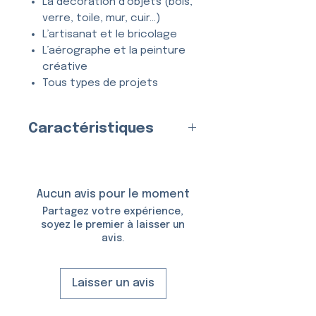
La décoration d’objets (bois,
verre, toile, mur, cuir…)
L’artisanat et le bricolage
L’aérographe et la peinture
créative
Tous types de projets
créatifs et DIY
Caractéristiques
Entièrement
lavable
, ce
pochoir se nettoie en quelques
Pochoir
Multicouche
(2
secondes à l’eau et au savon,
couches)
et peut être utilisé
de
Fabriqué en
France
par nos
Aucun avis pour le moment
nombreuses fois
sans se
soins
Partagez votre expérience,
déformer ni perdre en précision.
Matériau
soyez le premier à laisser un
avis.
:
Plastique (Mylar)
Épaisseur :
150 Microns
Taille du Pochoir :
6,35 × 11,1
Laisser un avis
cm
Taille du Motif :
4,6 × 2,5 cm