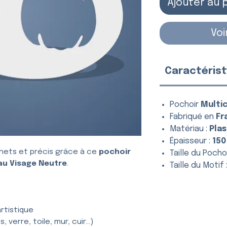
Ajouter au 
Voi
Caractérist
Pochoir
Multi
Fabriqué en
Fr
Matériau :
Plas
Épaisseur :
150
nets et précis grâce à ce
pochoir
Taille du Pochoi
 au Visage Neutre
.
Taille du Motif 
rtistique
, verre, toile, mur, cuir…)