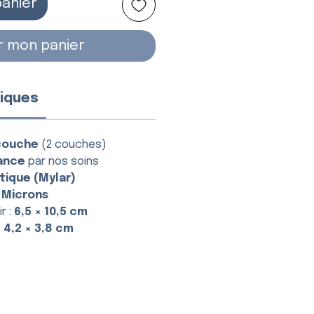
panier
r mon panier
iques
couche
(2 couches)
ance
par nos soins
tique (Mylar)
 Microns
r :
6,5 × 10,5 cm
:
4,2 × 3,8 cm