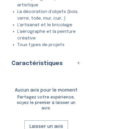
artistique
La décoration d’objets (bois,
verre, toile, mur, cuir…)
L’artisanat et le bricolage
L’aérographe et la peinture
créative
Tous types de projets
créatifs et DIY
Caractéristiques
Entièrement
lavable
, ce
pochoir se nettoie en quelques
Pochoir
Multicouche
(2
secondes à l’eau et au savon,
couches)
et peut être utilisé
de
Fabriqué en
France
par nos
Aucun avis pour le moment
nombreuses fois
sans se
soins
Partagez votre expérience,
déformer ni perdre en précision.
Matériau
soyez le premier à laisser un
avis.
:
Plastique (Mylar)
Épaisseur :
150 Microns
Taille du Pochoir :
8,0 × 13,0
Laisser un avis