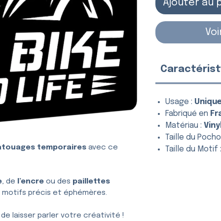
Ajouter au 
Voi
Caractérist
Usage :
Uniqu
Fabriqué en
Fr
Matériau :
Viny
Taille du Pochoi
atouages temporaires
avec ce
Taille du Motif 
e
, de
l’encre
ou des
paillettes
 motifs précis et éphémères.
t de laisser parler votre créativité !