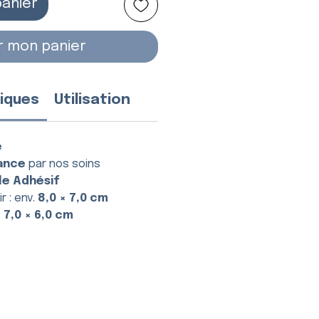
panier
r mon panier
iques
Utilisation
e
ance
par nos soins
le Adhésif
r : env.
8,0 × 7,0 cm
:
7,0 × 6,0 cm