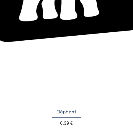
Éléphant
Prix
0,39 €