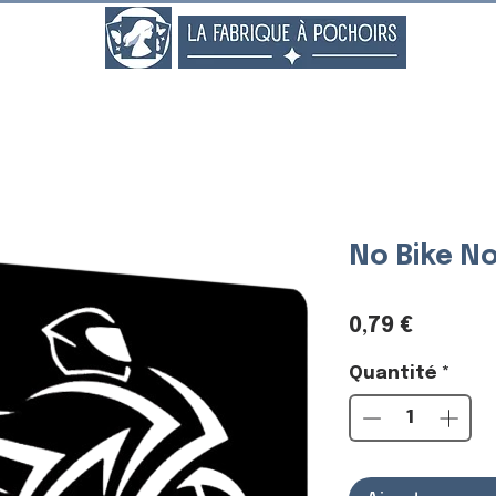
..
No Bike No
Prix
0,79 €
Quantité
*