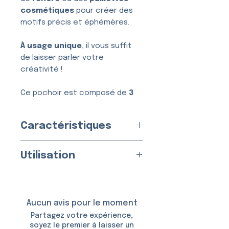
cosmétiques
pour créer des
motifs précis et éphémères.
À usage unique
, il vous suffit
de laisser parler votre
créativité !
Ce pochoir est composé de
3
couches
, conçues pour une
application simple, nette et
Caractéristiques
sans bavure.
Grand Format
Utilisation
Usage :
Unique
Fabriqué en
France
par nos
Appliquez sur une peau propre
soins
et sèche.
Matériau :
Vinyle Adhésif
Aucun avis pour le moment
Taille du Pochoir : env.
10,0 ×
Utilisable avec :
Partagez votre expérience,
11.5 cm
soyez le premier à laisser un