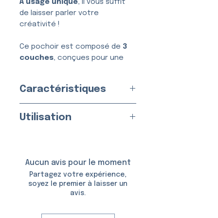
À usage unique
, il vous suffit
de laisser parler votre
créativité !
Ce pochoir est composé de
3
couches
, conçues pour une
application simple, nette et
sans bavure.
Caractéristiques
Usage :
Unique
Utilisation
Fabriqué en
France
par nos
soins
Appliquez sur une peau propre
Matériau :
Vinyle Adhésif
et sèche.
Taille du Pochoir : env.
4,5 ×
Aucun avis pour le moment
5,0 cm
Utilisable avec :
Partagez votre expérience,
Taille du Motif :
2,3 × 4,4 cm
soyez le premier à laisser un
avis.
De la
colle et des
paillettes cosmétiques