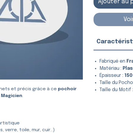
Ajouter au 
Voi
Caractérist
Fabriqué en
Fr
Matériau :
Plas
Épaisseur :
150
Taille du Pochoi
nets et précis grâce à ce
pochoir
Taille du Motif 
 Magicien
.
rtistique
, verre, toile, mur, cuir…)