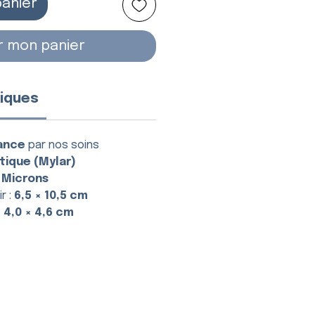
panier
r mon panier
iques
ance
par nos soins
tique (Mylar)
 Microns
r :
6,5 × 10,5 cm
:
4,0 × 4,6 cm