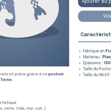
Ajouter au 
Voi
Caractérist
Fabriqué en
Fr
Matériau :
Plas
Épaisseur :
150
Taille du Pochoi
nets et précis grâce à ce
pochoir
Taille du Motif 
Tintin
.
rtistique
, verre, toile, mur, cuir…)