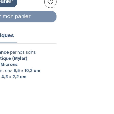
panier
r mon panier
iques
ance
par nos soins
tique (Mylar)
 Microns
r : env.
6,5 × 10,2 cm
:
4,3 × 2,2 cm