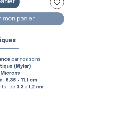
panier
r mon panier
iques
ance
par nos soins
tique (Mylar)
 Microns
r :
6,35 × 11,1 cm
ifs : de
3,3
à
1,2 cm