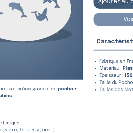
Ajouter au 
Voi
Caractérist
Fabriqué en
Fr
Matériau :
Plas
Épaisseur :
150
Taille du Pochoi
nets et précis grâce à ce
pochoir
Tailles des Mot
phins
.
rtistique
, verre, toile, mur, cuir…)