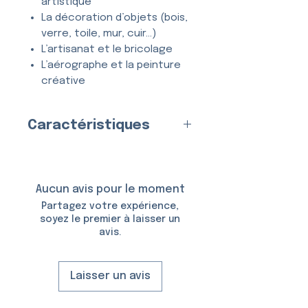
artistique
La décoration d’objets (bois,
verre, toile, mur, cuir…)
L’artisanat et le bricolage
L’aérographe et la peinture
créative
Tous types de projets
créatifs et DIY
Caractéristiques
Entièrement
lavable
, ce
Fabriqué en
France
par nos
pochoir se nettoie en quelques
soins
secondes à l’eau et au savon,
Matériau :
Aucun avis pour le moment
et peut être utilisé
de
Plastique (Mylar)
Partagez votre expérience,
nombreuses fois
sans se
Épaisseur :
150 Microns
soyez le premier à laisser un
déformer ni perdre en précision.
avis.
Taille du Pochoir :
6,5 × 10,5
cm
Tailles du Motif :
3,9 × 3,7
Laisser un avis
cm