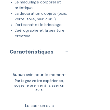
Le maquillage corporel et
artistique
La décoration d’objets (bois,
verre, toile, mur, cuir…)
L’artisanat et le bricolage
L’aérographe et la peinture
créative
Tous types de projets
créatifs et DIY
Caractéristiques
Entièrement
lavable
, ce
Fabriqué en
France
par nos
pochoir se nettoie en quelques
soins
secondes à l’eau et au savon,
Matériau
Aucun avis pour le moment
et peut être utilisé
de
:
Plastique (Mylar)
Partagez votre expérience,
nombreuses fois
sans se
Épaisseur :
150 Microns
soyez le premier à laisser un
déformer ni perdre en précision.
avis.
Taille du Pochoir :
6,5 × 10,5
cm
Taille des Motifs : de
1,9
à
Laisser un avis
1,0 cm