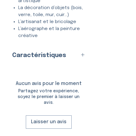
artistique
La décoration d’objets (bois,
verre, toile, mur, cuir…)
L’artisanat et le bricolage
L’aérographe et la peinture
créative
Tous types de projets
créatifs et DIY
Caractéristiques
Entièrement
lavable
, ce
Fabriqué en
France
par nos
pochoir se nettoie en quelques
soins
secondes à l’eau et au savon,
Matériau
Aucun avis pour le moment
et peut être utilisé
de
:
Plastique (Mylar)
Partagez votre expérience,
nombreuses fois
sans se
Épaisseur :
150 Microns
soyez le premier à laisser un
déformer ni perdre en précision.
avis.
Taille du Pochoir :
6,5 × 10,5
cm
Taille du Motif :
5,0 × 5,0 cm
Laisser un avis