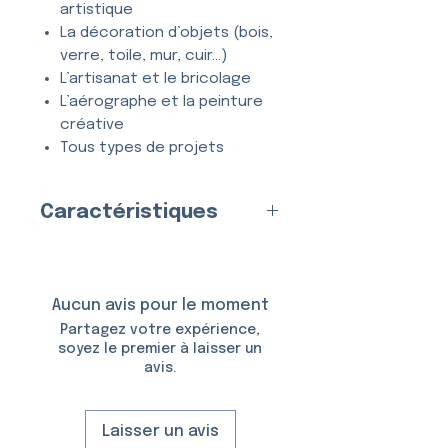
artistique
La décoration d’objets (bois,
verre, toile, mur, cuir…)
L’artisanat et le bricolage
L’aérographe et la peinture
créative
Tous types de projets
créatifs et DIY
Caractéristiques
Entièrement
lavable
, ce
pochoir se nettoie en quelques
Fabriqué en
France
par nos
secondes à l’eau et au savon,
soins
et peut être utilisé
de
Matériau
Aucun avis pour le moment
nombreuses fois
sans se
:
Plastique (Mylar)
Partagez votre expérience,
déformer ni perdre en précision.
Épaisseur :
150 Microns
soyez le premier à laisser un
avis.
Taille du Pochoir :
6,5 × 10,5
cm
Taille du Motif :
3,8 × 5,4 cm
Laisser un avis