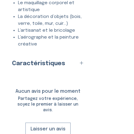
Le maquillage corporel et
artistique
La décoration d’objets (bois,
verre, toile, mur, cuir…)
L’artisanat et le bricolage
L’aérographe et la peinture
créative
Tous types de projets
créatifs et DIY
Caractéristiques
Entièrement
lavable
, ce
Fabriqué en
France
par nos
pochoir se nettoie en quelques
soins
secondes à l’eau et au savon,
Matériau
Aucun avis pour le moment
et peut être utilisé
de
:
Plastique (Mylar)
Partagez votre expérience,
nombreuses fois
sans se
Épaisseur :
150 Microns
soyez le premier à laisser un
déformer ni perdre en précision.
avis.
Taille du Pochoir :
6,5 × 10,5
cm
Taille du Motif :
4,0 × 4,0 cm
Laisser un avis