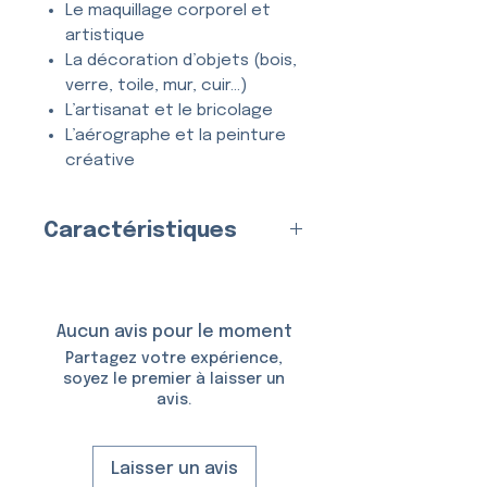
Le maquillage corporel et
artistique
La décoration d’objets (bois,
verre, toile, mur, cuir…)
L’artisanat et le bricolage
L’aérographe et la peinture
créative
Tous types de projets
créatifs et DIY
Caractéristiques
Entièrement
lavable
, ce
Fabriqué en
France
par nos
pochoir se nettoie en quelques
soins
secondes à l’eau et au savon,
Matériau
Aucun avis pour le moment
et peut être utilisé
de
:
Plastique (Mylar)
Partagez votre expérience,
nombreuses fois
sans se
Épaisseur :
150 Microns
soyez le premier à laisser un
déformer ni perdre en précision.
avis.
Taille du Pochoir :
6,35 × 11,1
cm
Taille du Motif :
3,9 × 6,9 cm
Laisser un avis