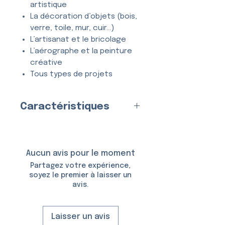
artistique
La décoration d’objets (bois,
verre, toile, mur, cuir…)
L’artisanat et le bricolage
L’aérographe et la peinture
créative
Tous types de projets
créatifs et DIY
Caractéristiques
Entièrement
lavable
, ce
pochoir se nettoie en quelques
Fabriqué en
France
par nos
secondes à l’eau et au savon,
soins
et peut être utilisé
de
Matériau :
Aucun avis pour le moment
nombreuses fois
sans se
Plastique (Mylar)
Partagez votre expérience,
déformer ni perdre en précision.
Épaisseur :
150 Microns
soyez le premier à laisser un
avis.
Taille du Pochoir :
6,5 × 10,5
cm
Taille du Motif :
4,7 × 4,9 cm
Laisser un avis