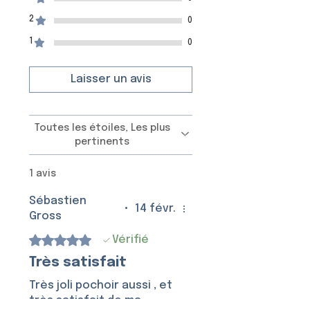
2
0
1
0
Laisser un avis
Toutes les étoiles, Les plus
pertinents
1 avis
Sébastien
•
14 févr.
Gross
Noté 5 sur 5.
Vérifié
Très satisfait
Très joli pochoir aussi , et
très satisfait de ma