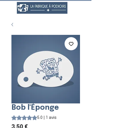
Bob l'Éponge
La note est de 5.0 sur cinq étoiles selon 1 avis
5.0 | 1 avis
Prix
3,50 €