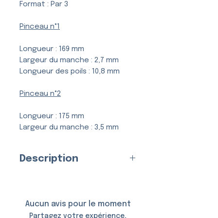
Format : Par 3
Pinceau n°1
Longueur : 169 mm
Largeur du manche : 2,7 mm
Longueur des poils : 10,8 mm
Pinceau n°2
Longueur : 175 mm
Largeur du manche : 3,5 mm
Longueur des poils : 15,6 mm
Description
Pinceau n°3
Les pinceaux ronds sont les
Longueur : 184 mm
pinceaux les plus couramment
Largeur du manche : 4,8 mm
utilisés par les peintres du
Aucun avis pour le moment
Longueur des poils : 20,5 mm
visage et du corps du monde
Partagez votre expérience,