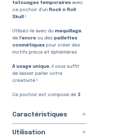
tatouages temporaires
avec
ce pochoir d'un
Rock n Roll
Skull
!
Utilisez-le avec du
maquillage
,
de
l’encre
ou des
paillettes
cosmétiques
pour créer des
motifs précis et éphémères.
À usage unique
, il vous suffit
de laisser parler votre
créativité !
Ce pochoir est composé de
3
couches
, conçues pour une
application simple, nette et
Caractéristiques
sans bavure.
Grand Format
Utilisation
Usage :
Unique