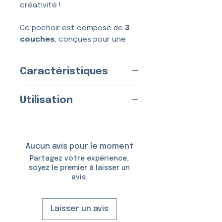
créativité !
Ce pochoir est composé de
3
couches
, conçues pour une
application simple, nette et
sans bavure.
Caractéristiques
Usage :
Unique
Utilisation
Fabriqué en
France
par nos
soins
Appliquez sur une peau propre
Matériau :
Vinyle Adhésif
et sèche.
Taille du Pochoir : env.
4,5 ×
Aucun avis pour le moment
6,0 cm
Utilisable avec :
Partagez votre expérience,
soyez le premier à laisser un
avis.
De la
colle et des
paillettes cosmétiques
(voir
Mode d’emploi
)
Laisser un avis
De
l’encre cosmétique