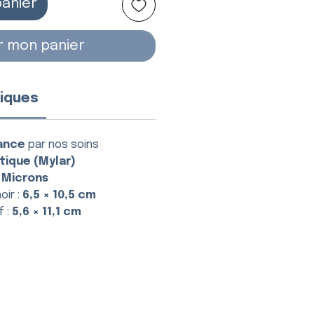
panier
r mon panier
iques
ance
par nos soins
tique (Mylar)
 Microns
oir :
6,5 × 10,5 cm
f :
5,6 × 11,1 cm