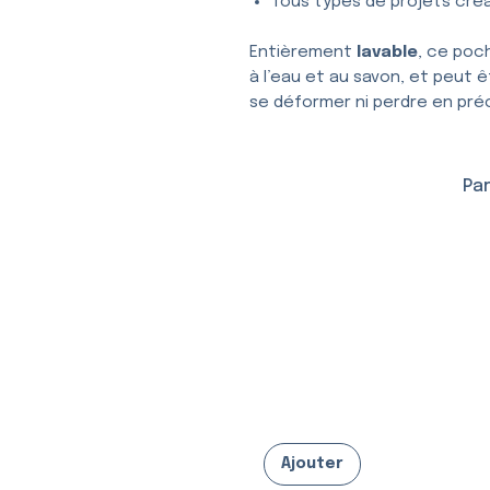
Tous types de projets créa
Entièrement
lavable
, ce poc
à l’eau et au savon, et peut ê
se déformer ni perdre en préc
Par
Ajouter