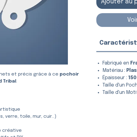
Ajouter au 
Voi
Caractérist
Fabriqué en
Fr
Matériau :
Plas
nets et précis grâce à ce
pochoir
Épaisseur :
150
 Tribal
.
Taille d'un Poch
Taille d'un Moti
rtistique
, verre, toile, mur, cuir…)
e créative