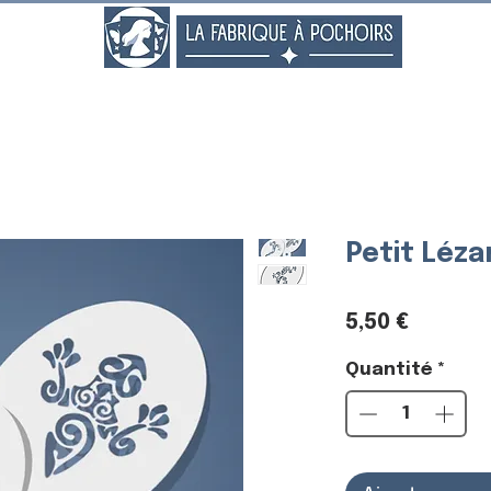
..
Petit Léza
Prix
5,50 €
Quantité
*