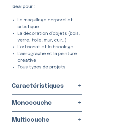
Idéal pour :
Le maquillage corporel et
artistique
La décoration d’objets (bois,
verre, toile, mur, cuir…)
L’artisanat et le bricolage
L’aérographe et la peinture
créative
Tous types de projets
créatifs et DIY
Caractéristiques
Entièrement
lavable
, ce
pochoir se nettoie en quelques
Disponible en
2 Versions
secondes à l’eau et au savon,
Monocouche
Fabriqué en
France
par nos
et peut être utilisé
de
soins
nombreuses fois
sans se
Version Monocouche :
Matériau
Multicouche
déformer ni perdre en précision.
:
Plastique (Mylar)
Taille du Pochoir :
6,5 × 10,5