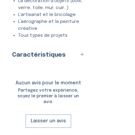
La décoration d’objets (bois,
verre, toile, mur, cuir…)
L’artisanat et le bricolage
L’aérographe et la peinture
créative
Tous types de projets
créatifs et DIY
Caractéristiques
Entièrement
lavable
, ce
pochoir se nettoie en quelques
Fabriqué en
France
par nos
secondes à l’eau et au savon,
soins
et peut être utilisé
de
Matériau
Aucun avis pour le moment
nombreuses fois
sans se
:
Plastique (Mylar)
Partagez votre expérience,
déformer ni perdre en précision.
Épaisseur :
150 Microns
soyez le premier à laisser un
avis.
Taille du Pochoir :
12,4 × 10,3
cm
Taille du Motif :
9,0 × 7,3 cm
Laisser un avis