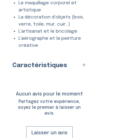
Le maquillage corporel et
artistique
La décoration d’objets (bois,
verre, toile, mur, cuir…)
L’artisanat et le bricolage
L’aérographe et la peinture
créative
Tous types de projets
créatifs et DIY
Caractéristiques
Entièrement
lavable
, ce
Fabriqué en
France
par nos
pochoir se nettoie en quelques
soins
secondes à l’eau et au savon,
Matériau
Aucun avis pour le moment
et peut être utilisé
de
:
Plastique (Mylar)
Partagez votre expérience,
nombreuses fois
sans se
Épaisseur :
150 Microns
soyez le premier à laisser un
déformer ni perdre en précision.
avis.
Taille du Pochoir :
6,5 × 10,5
cm
Taille du Motif :
4,0 × 3,5 cm
Laisser un avis