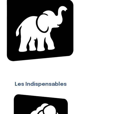
Éléphant
Marcus
(Pat'Patrouille)
Les Indispensables