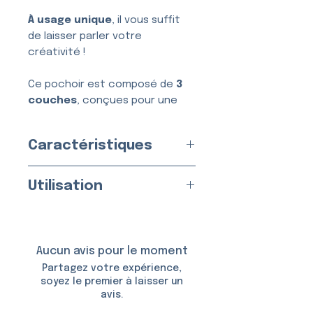
À usage unique
, il vous suffit
de laisser parler votre
créativité !
Ce pochoir est composé de
3
couches
, conçues pour une
application simple, nette et
sans bavure.
Caractéristiques
Usage :
Unique
Utilisation
Fabriqué en
France
par nos
soins
Appliquez sur une peau propre
Matériau :
Vinyle Adhésif
et sèche.
Taille du Pochoir : env.
5,0 ×
Aucun avis pour le moment
5,0 cm
Utilisable avec :
Partagez votre expérience,
Taille du Motif :
3,0 × 3,1 cm
soyez le premier à laisser un
avis.
De la
colle et des