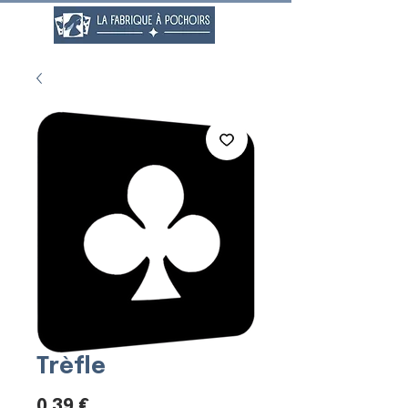
Trèfle
Prix
0,39 €