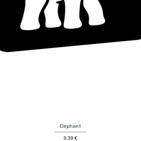
Éléphant
Prix
0,39 €