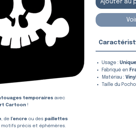
Ajouter au 
Voi
Caractérist
Usage :
Uniqu
Fabriqué en
Fr
Matériau :
Viny
Taille du Pochoi
atouages temporaires
avec
rt Cartoon
!
e
, de
l’encre
ou des
paillettes
 motifs précis et éphémères.