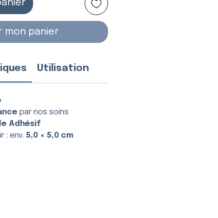
panier
r mon panier
iques
Utilisation
e
ance
par nos soins
le Adhésif
r : env.
5,0 × 5,0 cm