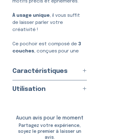
motifs précis et éphémères.
À usage unique
, il vous suffit
de laisser parler votre
créativité !
Ce pochoir est composé de
3
couches
, conçues pour une
application simple, nette et
sans bavure.
Caractéristiques
Usage :
Unique
Utilisation
Fabriqué en
France
par nos
soins
Appliquez sur une peau propre
Matériau :
Vinyle Adhésif
et sèche.
Taille du Pochoir : env.
6,0 ×
Aucun avis pour le moment
6,5 cm
Utilisable avec :
Partagez votre expérience,
Taille du Motif :
4,5 × 5,0 cm
soyez le premier à laisser un
avis.
De la
colle et des