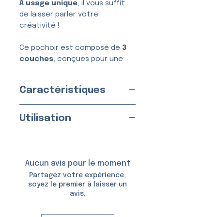
À usage unique
, il vous suffit
de laisser parler votre
créativité !
Ce pochoir est composé de
3
couches
, conçues pour une
application simple, nette et
sans bavure.
Caractéristiques
Usage :
Unique
Utilisation
Fabriqué en
France
par nos
soins
Appliquez sur une peau propre
Matériau :
Vinyle Adhésif
et sèche.
Taille du Pochoir : env.
5,0 ×
Aucun avis pour le moment
5,0 cm
Utilisable avec :
Partagez votre expérience,
Taille du Motif : env.
3,3 × 5,0
soyez le premier à laisser un
cm
avis.
De la
colle et des
paillettes cosmétiques