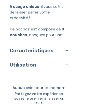
À usage unique
, il vous suffit
de laisser parler votre
créativité !
Ce pochoir est composé de
3
couches
, conçues pour une
application simple, nette et
sans bavure.
Caractéristiques
Usage :
Unique
Utilisation
Fabriqué en
France
par nos
soins
Appliquez sur une peau propre
Matériau :
Vinyle Adhésif
et sèche.
Taille du Pochoir : env.
5,0 ×
Aucun avis pour le moment
4,5 cm
Utilisable avec :
Partagez votre expérience,
soyez le premier à laisser un
avis.
De la
colle et des