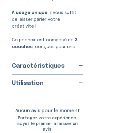
À usage unique
, il vous suffit
de laisser parler votre
créativité !
Ce pochoir est composé de
3
couches
, conçues pour une
application simple, nette et
sans bavure.
Caractéristiques
Usage :
Unique
Utilisation
Fabriqué en
France
par nos
soins
Appliquez sur une peau propre
Matériau :
Vinyle Adhésif
et sèche.
Taille du pochoir : env.
5,0 ×
Aucun avis pour le moment
4,5 cm
Utilisable avec :
Partagez votre expérience,
soyez le premier à laisser un
avis.
De la
colle et des