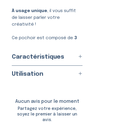
À usage unique
, il vous suffit
de laisser parler votre
créativité !
Ce pochoir est composé de
3
couches
, conçues pour une
application simple, nette et
Caractéristiques
sans bavure.
Usage :
Unique
Utilisation
Fabriqué en
France
par nos
soins
Appliquez sur une peau propre
Matériau :
Vinyle Adhésif
et sèche.
Taille du Pochoir : env.
4,5 ×
Aucun avis pour le moment
5,5 cm
Utilisable avec :
Partagez votre expérience,
Taille du Motif :
3,5 × 4,5 cm
soyez le premier à laisser un
avis.
De la
colle et des
paillettes cosmétiques