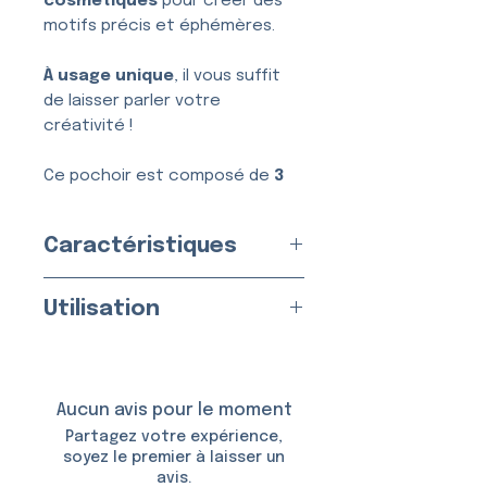
cosmétiques
pour créer des
motifs précis et éphémères.
À usage unique
, il vous suffit
de laisser parler votre
créativité !
Ce pochoir est composé de
3
couches
, conçues pour une
application simple, nette et
Caractéristiques
sans bavure.
Usage :
Unique
Utilisation
Fabriqué en
France
par nos
soins
Appliquez sur une peau propre
Matériau :
Vinyle Adhésif
et sèche.
Taille du Pochoir : env.
5,5 ×
Aucun avis pour le moment
6,0 cm
Utilisable avec :
Partagez votre expérience,
Taille du Motif :
3,7 × 4,6 cm
soyez le premier à laisser un
avis.
De la
colle et des