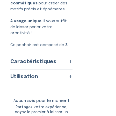
cosmétiques
pour créer des
motifs précis et éphémères.
À usage unique
, il vous suffit
de laisser parler votre
créativité !
Ce pochoir est composé de
3
couches
, conçues pour une
application simple, nette et
Caractéristiques
sans bavure.
Usage :
Unique
Utilisation
Fabriqué en
France
par nos
soins
Appliquez sur une peau propre
Matériau :
Vinyle Adhésif
et sèche.
Taille du Pochoir :
5,0 × 5,0
Aucun avis pour le moment
cm
Utilisable avec :
Partagez votre expérience,
Taille du Motif :
3,9 × 3,9 cm
soyez le premier à laisser un