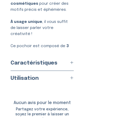
cosmétiques
pour créer des
motifs précis et éphémères.
À usage unique
, il vous suffit
de laisser parler votre
créativité !
Ce pochoir est composé de
3
couches
, conçues pour une
application simple, nette et
Caractéristiques
sans bavure.
Usage :
Unique
Utilisation
Fabriqué en
France
par nos
soins
Appliquez sur une peau propre
Matériau :
Vinyle Adhésif
et sèche.
Taille du Pochoir : env.
5,0 ×
Aucun avis pour le moment
5,0 cm
Utilisable avec :
Partagez votre expérience,
Taille du Motif :
3,6 × 3,6 cm
soyez le premier à laisser un