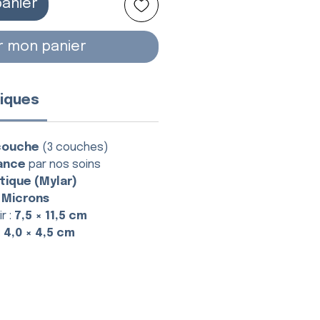
panier
r mon panier
iques
couche
(3 couches)
ance
par nos soins
tique (Mylar)
 Microns
r :
7,5 × 11,5 cm
:
4,0 × 4,5 cm