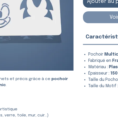
Ajouter au 
Voi
Caractérist
Pochoir
Multi
Fabriqué en
Fr
Matériau :
Plas
Épaisseur :
150
nets et précis grâce à ce
pochoir
Taille du Pochoi
nic
.
Taille du Motif 
rtistique
, verre, toile, mur, cuir…)