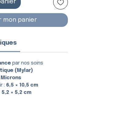
panier
r mon panier
iques
ance
par nos soins
tique (Mylar)
 Microns
r :
6,5 × 10,5 cm
:
5,2 × 5,2 cm