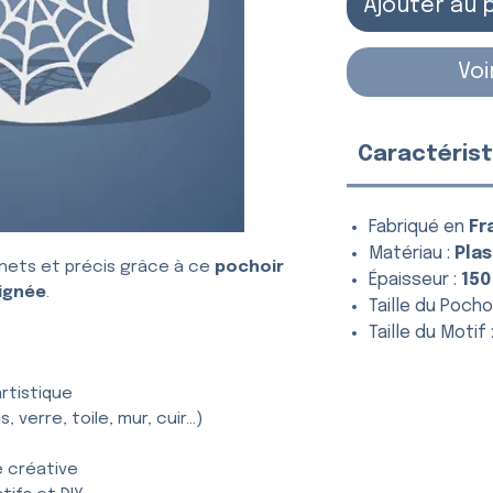
Ajouter au 
Voi
Caractérist
Fabriqué en
Fr
Matériau :
Plas
nets et précis grâce à ce
pochoir
Épaisseur :
150
aignée
.
Taille du Pochoi
Taille du Motif 
rtistique
, verre, toile, mur, cuir…)
e créative