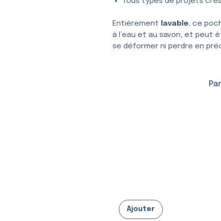
Tous types de projets créa
Entièrement
lavable
, ce poc
à l’eau et au savon, et peut ê
se déformer ni perdre en préc
Par
Ajouter