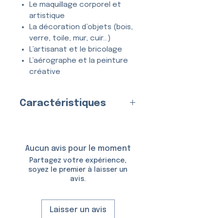
Le maquillage corporel et
artistique
La décoration d’objets (bois,
verre, toile, mur, cuir…)
L’artisanat et le bricolage
L’aérographe et la peinture
créative
Tous types de projets
créatifs et DIY
Caractéristiques
Entièrement
lavable
, ce
Fabriqué en
France
par nos
pochoir se nettoie en quelques
soins
secondes à l’eau et au savon,
Matériau
Aucun avis pour le moment
et peut être utilisé
de
:
Plastique (Mylar)
Partagez votre expérience,
nombreuses fois
sans se
Épaisseur :
150 Microns
soyez le premier à laisser un
déformer ni perdre en précision.
avis.
Taille du Pochoir :
6,5 × 10,5
cm
Taille du Motif :
3,9 × 2,7 cm
Laisser un avis