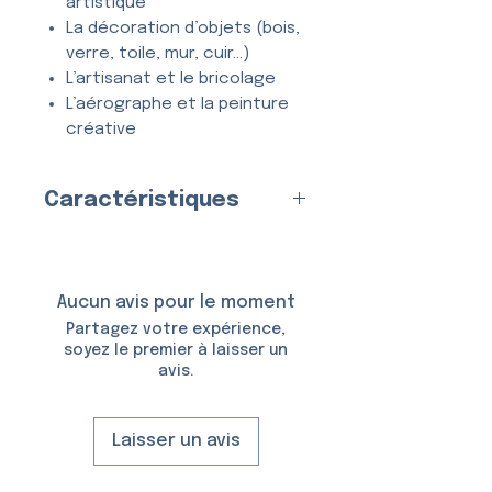
artistique
La décoration d’objets (bois,
verre, toile, mur, cuir…)
L’artisanat et le bricolage
L’aérographe et la peinture
créative
Tous types de projets
créatifs et DIY
Caractéristiques
Entièrement
lavable
, ce
Fabriqué en
France
par nos
pochoir se nettoie en quelques
soins
secondes à l’eau et au savon,
Matériau
Aucun avis pour le moment
et peut être utilisé
de
:
Plastique (Mylar)
Partagez votre expérience,
nombreuses fois
sans se
Épaisseur :
150 Microns
soyez le premier à laisser un
déformer ni perdre en précision.
avis.
Taille du Pochoir :
6,5 × 10,5
cm
Taille du Motif :
5,0 × 4,9 cm
Laisser un avis