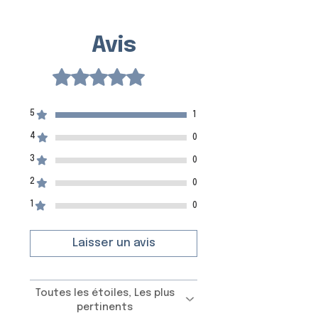
:
Plastique (Mylar)
Taille du Pochoir :
6,5 × 10,5
Version Multicouche :
Épaisseur :
150 Microns
cm
Avis
Taille du Motif :
4,0 × 3,7 cm
Taille du Pochoir :
8,0 × 13,0
cm
Noté 5 sur 5.
5.0
Taille du Motif :
4,0 × 3,7 cm
5
1
4
0
3
0
2
0
1
0
Laisser un avis
Toutes les étoiles, Les plus
pertinents