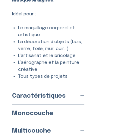
Masque Araignée
.
Idéal pour :
Le maquillage corporel et
artistique
La décoration d’objets (bois,
verre, toile, mur, cuir…)
L’artisanat et le bricolage
L’aérographe et la peinture
créative
Tous types de projets
créatifs et DIY
Caractéristiques
Entièrement
lavable
, ce
pochoir se nettoie en quelques
Disponible en
2 Versions
secondes à l’eau et au savon,
Monocouche
Fabriqué en
France
par nos
et peut être utilisé
de
soins
nombreuses fois
sans se
Version Monocouche :
Matériau
Multicouche
déformer ni perdre en précision.