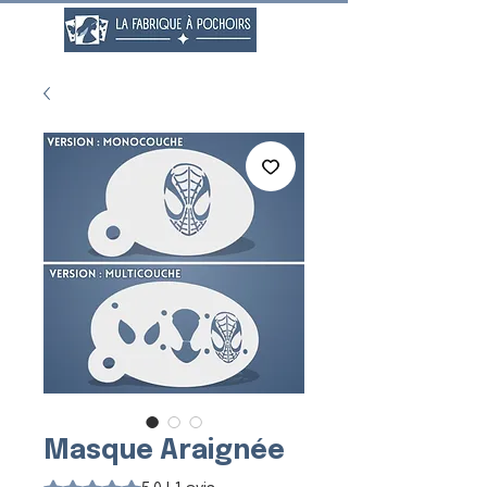
Masque Araignée
La note est de 5.0 sur cinq étoiles selon 1 avis