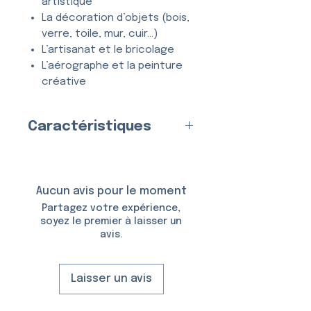
artistique
La décoration d’objets (bois,
verre, toile, mur, cuir…)
L’artisanat et le bricolage
L’aérographe et la peinture
créative
Tous types de projets
créatifs et DIY
Caractéristiques
Entièrement
lavable
, ce
Fabriqué en
France
par nos
pochoir se nettoie en quelques
soins
secondes à l’eau et au savon,
Matériau
Aucun avis pour le moment
et peut être utilisé
de
:
Plastique (Mylar)
Partagez votre expérience,
nombreuses fois
sans se
Épaisseur :
150 Microns
soyez le premier à laisser un
déformer ni perdre en précision.
avis.
Taille du Pochoir :
6,5 × 10,5
cm
Taille du Motif :
4,0 × 2,8 cm
Laisser un avis