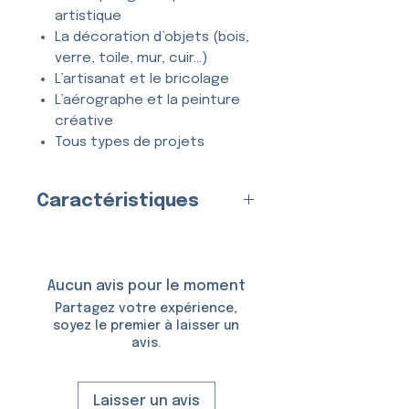
artistique
La décoration d’objets (bois,
verre, toile, mur, cuir…)
L’artisanat et le bricolage
L’aérographe et la peinture
créative
Tous types de projets
créatifs et DIY
Caractéristiques
Entièrement
lavable
, ce
pochoir se nettoie en quelques
Fabriqué en
France
par nos
secondes à l’eau et au savon,
soins
et peut être utilisé
de
Matériau
Aucun avis pour le moment
nombreuses fois
sans se
:
Plastique (Mylar)
Partagez votre expérience,
déformer ni perdre en précision.
Épaisseur :
150 Microns
soyez le premier à laisser un
avis.
Taille du Pochoir :
8,0 × 13,0
cm
Taille du Motif :
4,0 × 4,2 cm
Laisser un avis