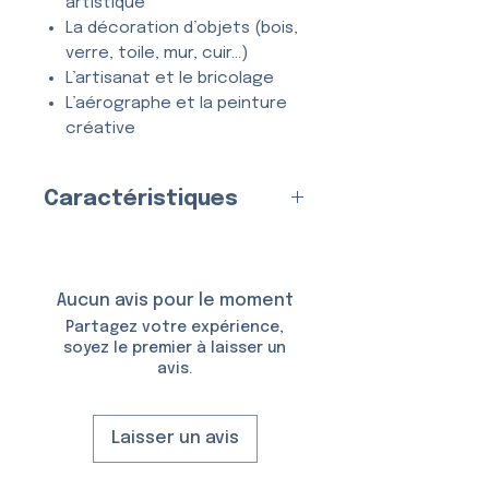
artistique
La décoration d’objets (bois,
verre, toile, mur, cuir…)
L’artisanat et le bricolage
L’aérographe et la peinture
créative
Tous types de projets
créatifs et DIY
Caractéristiques
Entièrement
lavable
, ce
Pochoir
Multicouche
(2
pochoir se nettoie en quelques
couches)
secondes à l’eau et au savon,
Fabriqué en
France
par nos
Aucun avis pour le moment
et peut être utilisé
de
soins
Partagez votre expérience,
nombreuses fois
sans se
Matériau
soyez le premier à laisser un
déformer ni perdre en précision.
avis.
:
Plastique (Mylar)
Épaisseur :
150 Microns
Taille du Pochoir :
8,0 × 13,0
Laisser un avis
cm
Taille du Motif :
4,0 × 3,5 cm