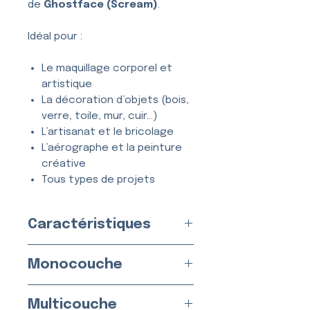
de
Ghostface (Scream)
.
Idéal pour :
Le maquillage corporel et
artistique
La décoration d’objets (bois,
verre, toile, mur, cuir…)
L’artisanat et le bricolage
L’aérographe et la peinture
créative
Tous types de projets
créatifs et DIY
Caractéristiques
Entièrement
lavable
, ce
pochoir se nettoie en quelques
Disponible en
2 Versions
secondes à l’eau et au savon,
Monocouche
Fabriqué en
France
par nos
et peut être utilisé
de
soins
nombreuses fois
sans se
Version Monocouche :
Matériau
Multicouche
déformer ni perdre en précision.